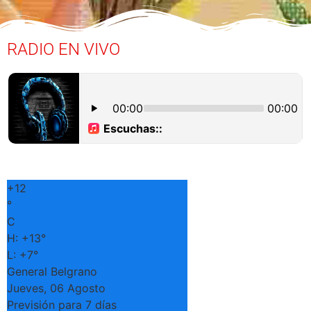
RADIO EN VIVO
+
12
°
C
H:
+
13°
L:
+
7°
General Belgrano
Jueves, 06 Agosto
Previsión para 7 días