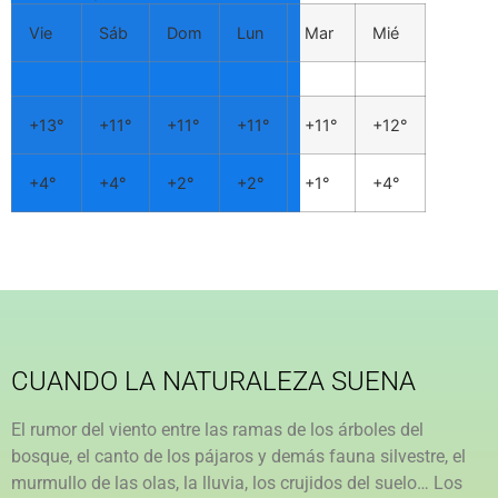
Vie
Sáb
Dom
Lun
Mar
Mié
+
13°
+
11°
+
11°
+
11°
+
11°
+
12°
+
4°
+
4°
+
2°
+
2°
+
1°
+
4°
CUANDO LA NATURALEZA SUENA
El rumor del viento entre las ramas de los árboles del
bosque, el canto de los pájaros y demás fauna silvestre, el
murmullo de las olas, la lluvia, los crujidos del suelo… Los